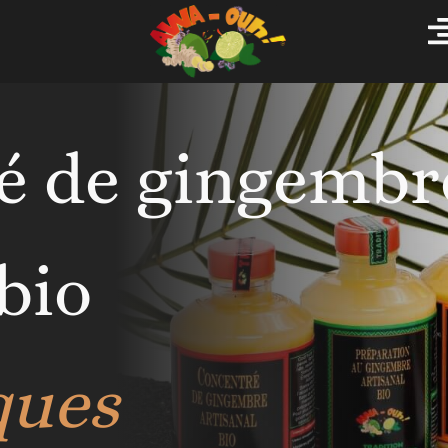
é de gingembr
 bio
ques