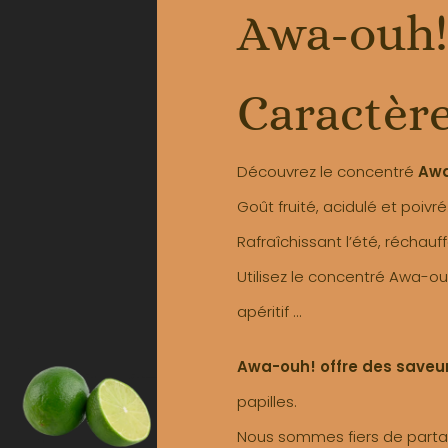
Awa-ouh!
Caractèr
Découvrez le concentré
Awa
Goût fruité, acidulé et poivré
Rafraîchissant l’été, réchauff
Utilisez le concentré Awa-ouh
apéritif …
Awa-ouh! offre des saveu
papilles.
Nous sommes fiers de partag